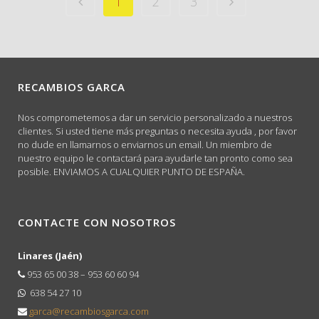
1
2
3
RECAMBIOS GARCA
Nos comprometemos a dar un servicio personalizado a nuestros
clientes. Si usted tiene más preguntas o necesita ayuda , por favor
no dude en llamarnos o enviarnos un email. Un miembro de
nuestro equipo le contactará para ayudarle tan pronto como sea
posible. ENVIAMOS A CUALQUIER PUNTO DE ESPAÑA.
CONTACTE CON NOSOTROS
Linares (Jaén)
953 65 00 38 – 953 60 60 94
638 54 27 10
garca@recambiosgarca.com